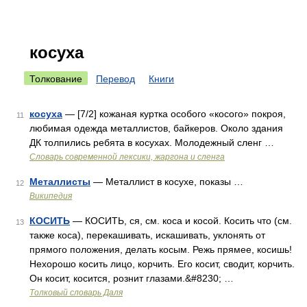
косуха
Толкование
Перевод
Книги
косуха
— [7/2] кожаная куртка особого «косого» покроя,
11
любимая одежда металлистов, байкеров. Около здания
ДК толпились ребята в косухах. Молодежный сленг …
Cловарь современной лексики, жаргона и сленга
Металлисты
— Металлист в косухе, показы …
12
Википедия
КОСИТЬ
— КОСИТЬ, ся, см. коса и косой. Косить что (см.
13
также коса), перекашивать, искашивать, уклонять от
прямого положения, делать косым. Режь прямее, косишь!
Нехорошо косить лицо, корчить. Его косит, сводит, корчить.
Он косит, косится, рознит глазами.&#8230; …
Толковый словарь Даля