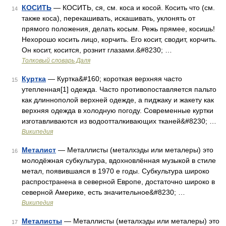
КОСИТЬ
— КОСИТЬ, ся, см. коса и косой. Косить что (см.
14
также коса), перекашивать, искашивать, уклонять от
прямого положения, делать косым. Режь прямее, косишь!
Нехорошо косить лицо, корчить. Его косит, сводит, корчить.
Он косит, косится, рознит глазами.&#8230; …
Толковый словарь Даля
Куртка
— Куртка&#160; короткая верхняя часто
15
утепленная[1] одежда. Часто противопоставляется пальто
как длиннополой верхней одежде, а пиджаку и жакету как
верхняя одежда в холодную погоду. Современные куртки
изготавливаются из водоотталкивающих тканей&#8230; …
Википедия
Металист
— Металлисты (металхэды или металеры) это
16
молодёжная субкультура, вдохновлённая музыкой в стиле
метал, появившаяся в 1970 е годы. Субкультура широко
распространена в северной Европе, достаточно широко в
северной Америке, есть значительное&#8230; …
Википедия
Металисты
— Металлисты (металхэды или металеры) это
17